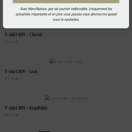
227.00
€
Avec MerciNature, pas de courrier indésirable. Uniquement les
actualités importante et en plus vous pouvez vous désinscrire quand
vous le souhaitez.
T-shirt MN – Cheval
217.00
€
T-shirt MN – Lion
177.00
€
T-shirt MN – Sensibilité
157.00
€