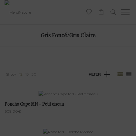
-
Gris Foncé/Gris Claire
Show
12
15
30
FILTER
Poncho Cape MN – Petit oiseau
609.00
€